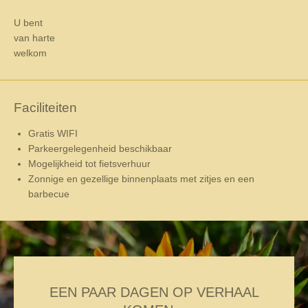
e
b
U bent
o
van harte
o
welkom
k
Faciliteiten
Gratis WIFI
Parkeergelegenheid beschikbaar
Mogelijkheid tot fietsverhuur
Zonnige en gezellige binnenplaats met zitjes en een
barbecue
EEN PAAR DAGEN OP VERHAAL