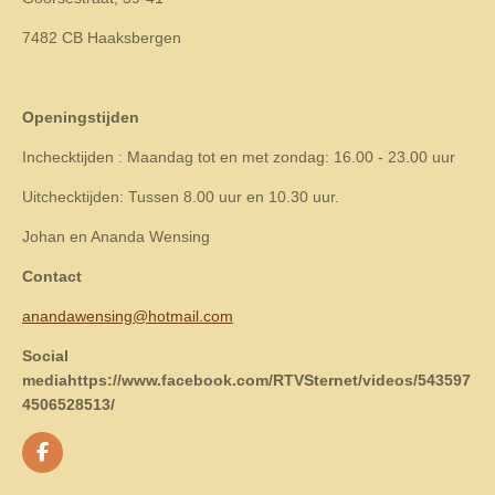
7482 CB Haaksbergen
Openingstijden
Inchecktijden : Maandag tot en met zondag: 16.00 - 23.00 uur
Uitchecktijden: Tussen 8.00 uur en 10.30 uur.
Johan en Ananda Wensing
Contact
anandawensing@hotmail.com
Social
mediahttps://www.facebook.com/RTVSternet/videos/543597
4506528513/
F
a
c