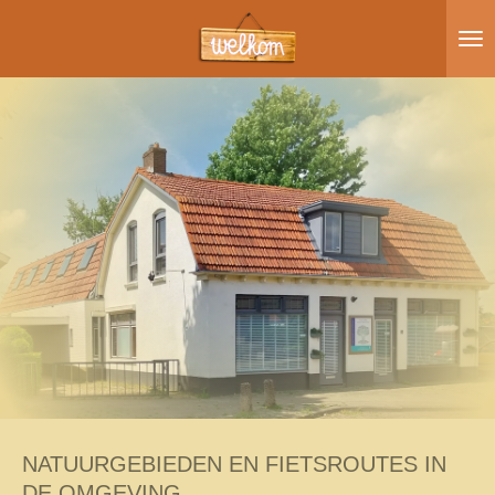
Ga
direct
naar
de
hoofdinhoud
NATUURGEBIEDEN EN FIETSROUTES IN
DE OMGEVING