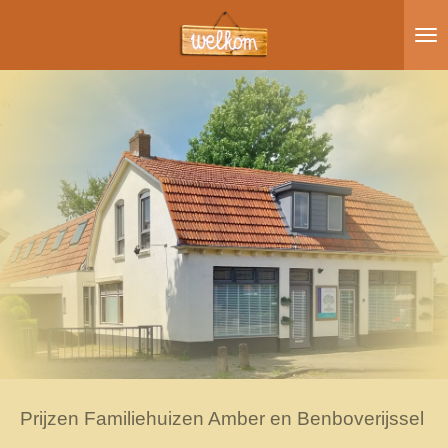
Ga
direct
naar
de
hoofdinhoud
Prijzen Familiehuizen Amber en Benboverijssel