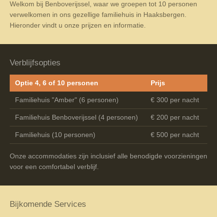
Welkom bij Benboverijssel, waar we groepen tot 10 personen
verwelkomen in ons gezellige familiehuis in Haaksbergen.
Hieronder vindt u onze prijzen en informatie.
Verblijfsopties
Optie 4, 6 of 10 personen
Prijs
Familiehuis "Amber" (6 personen)
€ 300 per nacht
Familiehuis Benboverijssel (4 personen)
€ 200 per nacht
Familiehuis (10 personen)
€ 500 per nacht
Onze accommodaties zijn inclusief alle benodigde voorzieningen
voor een comfortabel verblijf.
Bijkomende Services